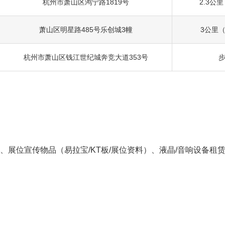
杭州市萧山区鸿宁路1819号
2.3公
萧山区明星路485号乐创城3幢
3公里
杭州市萧山区钱江世纪城奔竞大道353号
步
、展位宣传物品（易拉宝/KT板/展位资料）、液晶/音响设备