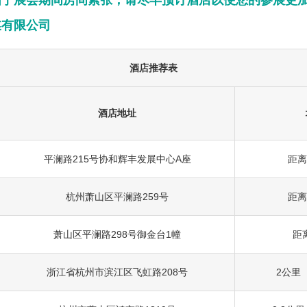
由于展会期间房间紧张，请尽早预订酒店以便您的参展更
媒有限公司
酒店推荐表
酒店地址
平澜路215号协和辉丰发展中心A座
距离
杭州萧山区平澜路259号
距离
萧山区平澜路298号御金台1幢
距
浙江省杭州市滨江区飞虹路208号
2公里