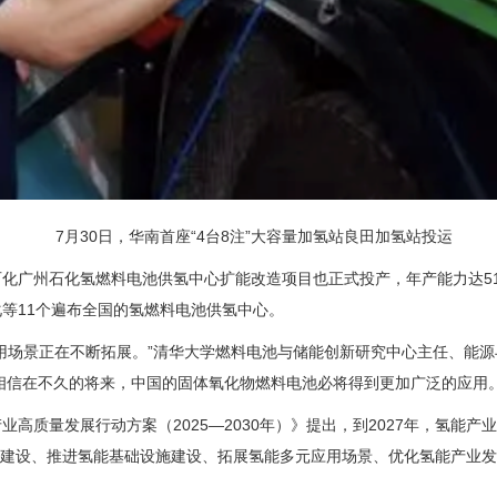
7月30日，华南首座“4台8注”大容量加氢站良田加氢站投运
化广州石化氢燃料电池供氢中心扩能改造项目也正式投产，年产能力达51
等11个遍布全国的氢燃料电池供氢中心。
用场景正在不断拓展。”清华大学燃料电池与储能创新研究中心主任、能
相信在不久的将来，中国的固体氧化物燃料电池必将得到更加广泛的应用
质量发展行动方案（2025—2030年）》提出，到2027年，氢能产业
体系建设、推进氢能基础设施建设、拓展氢能多元应用场景、优化氢能产业