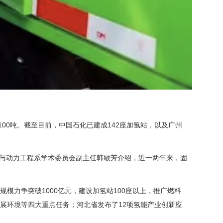
00吨。截至目前，中国石化已建成142座加氢站，以及广州
源与动力工程系学术委员会副主任韩敏芳介绍，近一两年来，固
。
规模力争突破1000亿元，建设加氢站100座以上，推广燃料
发展环境等四大重点任务；河北省发布了12项氢能产业创新应