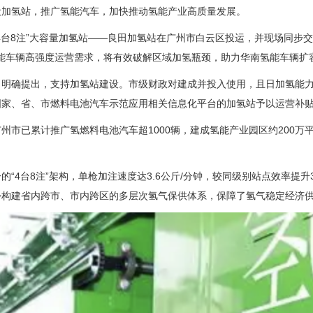
设加氢站，推广氢能汽车，加快推动氢能产业高质量发展。
座“4台8注”大容量加氢站——良田加氢站在广州市白云区投运，并现场同
氢能车辆高强度运营需求，将有效破解区域加氢瓶颈，助力华南氢能车辆扩
明确提出，支持加氢站建设。市级财政对建成并投入使用，且日加氢能力（
国家、省、市燃料电池汽车示范应用相关信息化平台的加氢站予以运营补
广州市已累计推广
氢燃料电池汽车
超1000辆，建成氢能产业园区约200万
。
“4台8注”架构，单枪加注速度达3.6公斤/分钟，较同级别站点效率提升
步构建省内跨市、市内跨区的多层次氢气保供体系，保障了氢气稳定经济